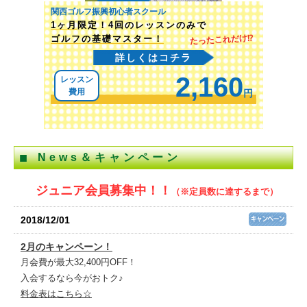
関西ゴルフ振興初心者スクール
1ヶ月
限定！4回のレッスンのみで
たったこれだけ⁉
ゴルフの基礎マスター！
詳しくはコチラ
2,160
レッスン
費用
円
News＆キャンペーン
ジュニア会員募集中！！
（※定員数に達するまで）
2018/12/01
2月のキャンペーン！
月会費が最大32,400円OFF！
入会するなら今がおトク♪
料金表はこちら☆