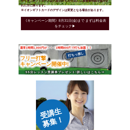
※イオンギフトカードは入会日から20日以に口座振替用紙を提出さ
れた方に限ります。
※イオンギフトカードのデザインは変更となる場合があります。
《キャンペーン期間》8月31日(金)まで まずは料金表
をチェック▶
通常1時間1,000円が・・・
1時間800円
で打ち放題！！
打ちっ放し
フリー打撃
キャンペーン開催中!
55分レッスン受講券プレゼント!
詳しいはこちら⇒
受講生
募集！