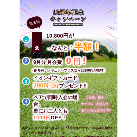
段
8
第
10,800円が
1
半額！
→
なんと！
0
!
円
2
9月分 月会費
(参考例：レギュラープラスなら16200円が無料)
イオンギフトカード
3
2000円分
プレゼント!!
ペアで同時入会の場
ご夫婦、親子、
4
合、
カップル、友達など、
更にお二人とも
お二人なら誰でもOK!
1000円
OFF！
本キャンペーンは4ヶ月以上のご入会が条件です。※Spot会員はキ
ャンペーン対象外です。