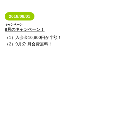
2018/08/01
キャンペーン
8月のキャンペーン！
（1）入会金10,800円が半額！
（2）9月分 月会費無料！
（3）イオンギフトカード2000円
分プレゼント！
（4）更にペアで同時入会の方に
はお二人とも1000円オフ！
入会するなら今がおトク♪