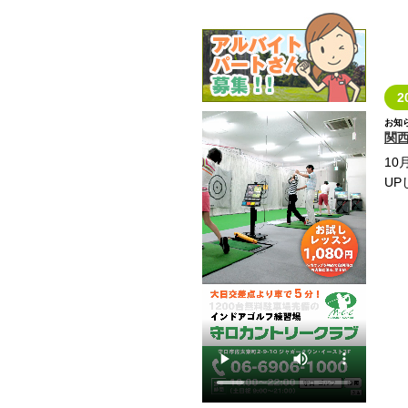
2
お知
関
1
UP
詳