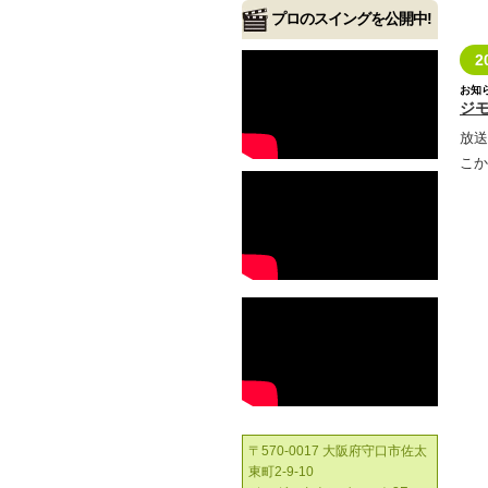
プロのスイングを公開中!
2
お知
ジ
放送
こか
〒570-0017 大阪府守口市佐太
東町2-9-10