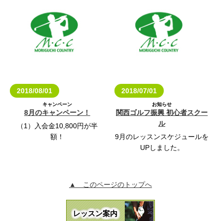
2018/08/01
2018/07/01
キャンペーン
お知らせ
8月のキャンペーン！
関西ゴルフ振興 初心者スクー
ル
（1）入会金10,800円が半
額！
9月のレッスンスケジュールを
（2）9月分 月会費無料！
UPしました。
（3）イオンギフトカード
詳しくはコチラ！
2000円分プレゼント！
（4）更にペアで同時入会の方
▲ このページのトップへ
にはお二人とも1000円オフ！
入会するなら今がおトク♪
レッスン案内